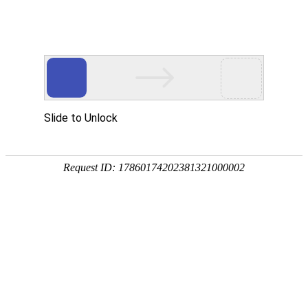
网站首页
关于我们
工作服装
西服职业
当前位置：
主页
>
行业工服
>>
商场超市
商场超市（ 商场超市工作服,商场超市工作服定做,商场超市工
作服定制 ）