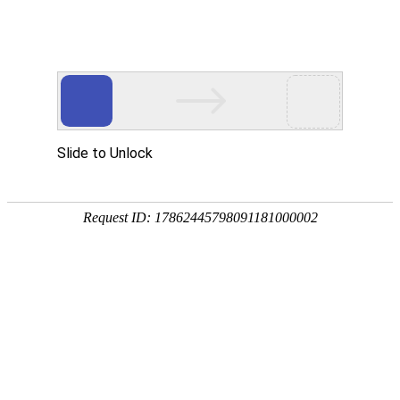
网站首页
关于我们
工作服装
西服职业
当前位置：
主页
>
行业工服
>>
医疗医院
医疗医院（ 医护服,医护服定做,医护服定制 ）