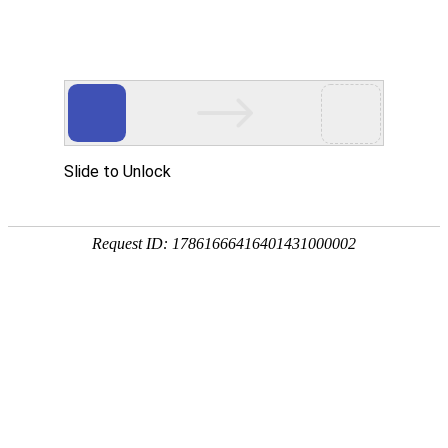
网站首页
关于我们
工作服装
西服职业
当前位置：
主页
>
T恤POLO衫
>>
防晒衣
防晒衣（ 防晒衣,防晒衣定做,防晒衣定制 ）