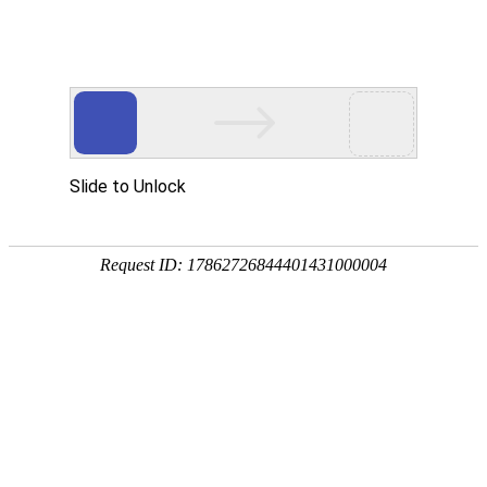
网站首页
关于我们
工作服装
西服职业
当前位置：
主页
>
按需定制
>>
翻领工作服
翻领工作服（ 翻领工作服,翻领工作服定做,翻领工作服定制 ）
GO
1
共 1 页 0 条
页