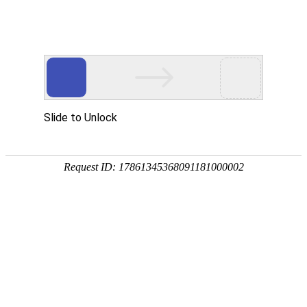
网站首页
关于我们
工作服装
西服职业
当前位置：
主页
>
服装配饰
>>
帽子
帽子（ 帽子,帽子定做,帽子定制 ）