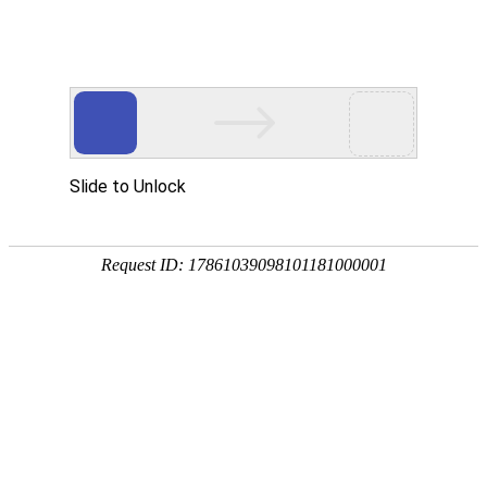
网站首页
关于我们
工作服装
西服职业
当前位置：
主页
>
特种工服
>>
洁净服
洁净服（ 洁净服,洁净服定做,洁净服定制 ）