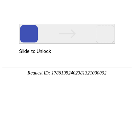
网站首页
关于我们
工作服装
西服职业
当前位置：
主页
>
特种工作服
特种工作服（ 特种工作服,特种工作服定做,特种工作服定制 ）