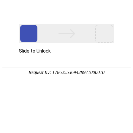
网站首页
关于我们
工作服装
西服职业
当前位置：
主页
>
西装职业装
西装职业装（ 职业装,职业装定做,职业装定制 ）