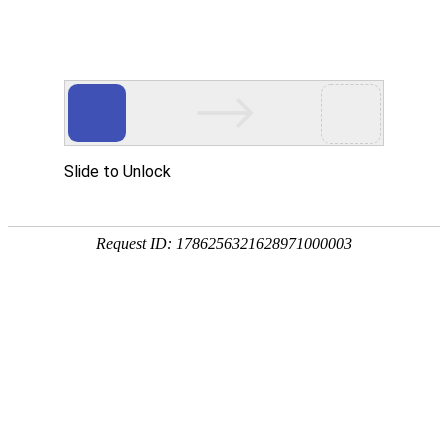
网站首页
关于我们
工作服装
西服职业
当前位置：
新闻资讯
感观法鉴别常用服装面料简介
发布时间：2022-02-26 12:16:14
感观法鉴别常用服装面料简介
感观法
1、纯棉布：布面光泽柔和，手感柔软，弹性较差，易皱
折。用手捏紧布料后松开，可见明显折皱，且折痕不易恢复原
状。从布边抽出几根经、纬纱捻开观看，纤维长短不一。
2、粘棉布（包括人造棉、富纤布）：布面光泽柔和明亮，
色彩鲜艳，平整光洁，手感柔软，弹性较差。用手捏紧布料后
开，可见明显折痕，且折痕不易恢复原状。