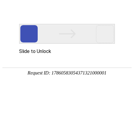
网站首页
关于我们
工作服装
西服职业
当前位置：
新闻资讯
成为职业服装设计师的十大基本条件
发布时间：2022-03-20 15:49:41
条件一、扎实美学基础
要想从事设计这个职业，必须先学会发觉美的东西，眼光
提升再来进一步解决表现的方式。美院的基础教育基本上让想
事设计的人了解多元化的表现方式，也大大提升想学设计的人
造型能力，但是就是美院的优等生往往也不能很好的完成一件
人满意的作品，这就取决于经验的磨练。
条件二、社会经验积累
往往刚出道的设计师，内心充满憧憬，但是往往有机会上