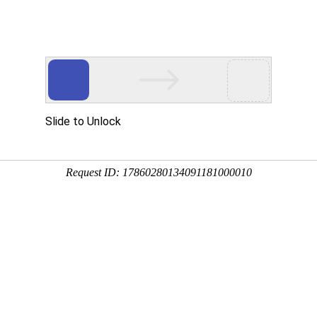
西服职业装
特种工服
T恤POLO衫
行业工服
识：中国服装著名集散地
间：2022-02-22 12:26:41
商铺林立，任何时候都有商战存在。在这里，服装批发市场
方式吸引业界目光。汕头服装批发市场主要集结在广场、中山路
足鼎立格局。